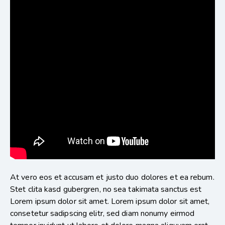
At vero eos et accusam et justo duo dolores et ea rebum.
Stet clita kasd gubergren, no sea takimata sanctus est
Lorem ipsum dolor sit amet. Lorem ipsum dolor sit amet,
consetetur sadipscing elitr, sed diam nonumy eirmod